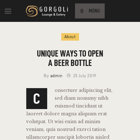
MENU
About
HOME
UNIQUE WAYS TO OPEN
ABOUT US
A BEER BOTTLE
MENU
CONTACT US
By
admin
25 July 2019
TÜRKÇE
onsectuer adipiscing elit,
C
sed diam nonumy nibh
euismod tincidunt ut
laoreet dolore magna aliquam erat
volutpat. Ut wisi enim ad minim
veniam, quis nostrud exerci tation
ullamcorper suscipit lobortis nisled