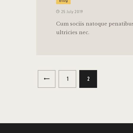
Blog
25 July 2019
Cum sociis natoque penatibus
ultricies nec.
<
1
2