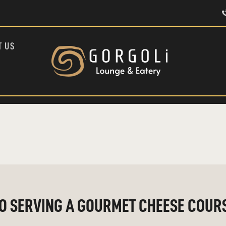
HOME
ABOUT US
MENU
T US
CONTACT US
TÜRKÇE
TO SERVING A GOURMET CHEESE COUR