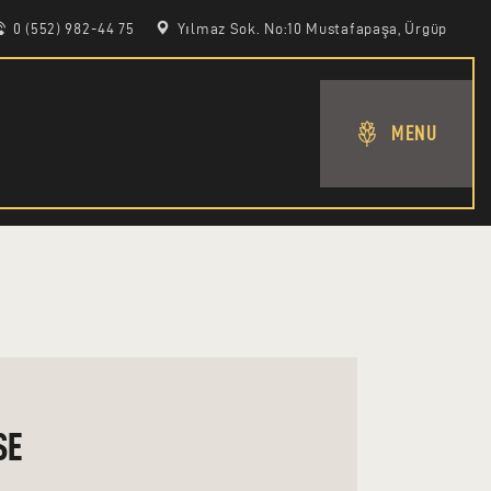
0 (552) 982-44 75
Yılmaz Sok. No:10 Mustafapaşa, Ürgüp
MENU
SE